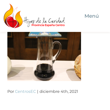
Saltar
al
Menú
contenido
Inicio
Quiénes somos
Dónde estamos
Qué hacemos
Por
CentrosEC
|
diciembre 4th, 2021
Ser Hija de la Caridad hoy