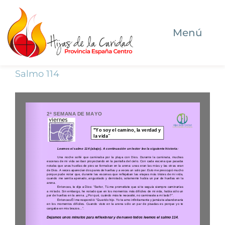
Saltar
al
Menú
contenido
Inicio
Salmo 114
Quiénes somos
Dónde estamos
Qué hacemos
Ser Hija de la Caridad hoy