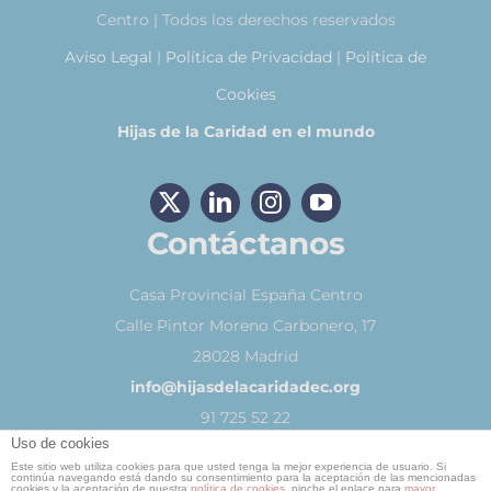
Centro | Todos los derechos reservados
Aviso Legal
|
Política de Privacidad
|
Política de
Cookies
Hijas de la Caridad en el mundo
Contáctanos
Casa Provincial España Centro
Calle Pintor Moreno Carbonero, 17
28028 Madrid
info@hijasdelacaridadec.org
91 725 52 22
Uso de cookies
Este sitio web utiliza cookies para que usted tenga la mejor experiencia de usuario. Si
continúa navegando está dando su consentimiento para la aceptación de las mencionadas
cookies y la aceptación de nuestra
política de cookies
, pinche el enlace para
mayor