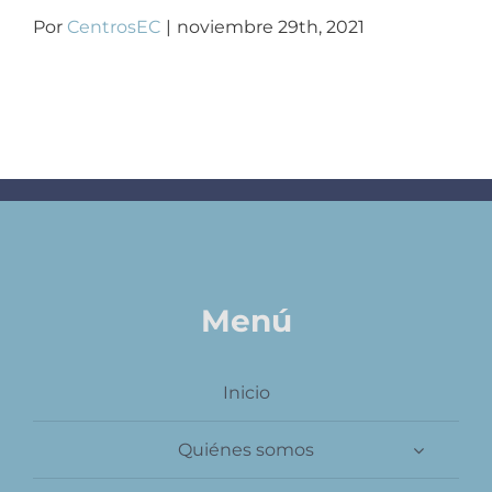
Contacto
Por
CentrosEC
|
noviembre 29th, 2021
Menú
Inicio
Quiénes somos