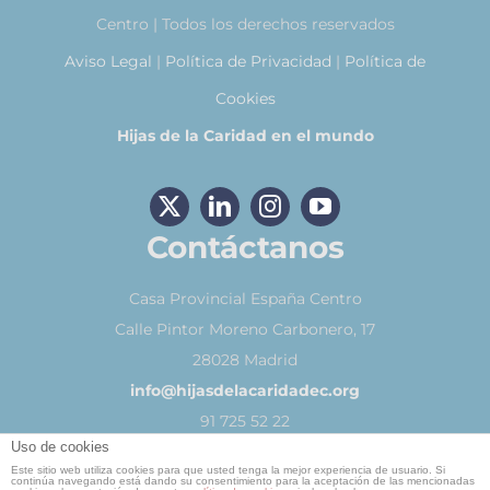
Centro | Todos los derechos reservados
Aviso Legal
|
Política de Privacidad
|
Política de
Cookies
Hijas de la Caridad en el mundo
Contáctanos
Casa Provincial España Centro
Calle Pintor Moreno Carbonero, 17
28028 Madrid
info@hijasdelacaridadec.org
91 725 52 22
Uso de cookies
Este sitio web utiliza cookies para que usted tenga la mejor experiencia de usuario. Si
continúa navegando está dando su consentimiento para la aceptación de las mencionadas