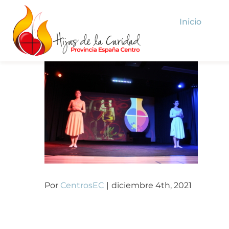
Saltar
Inicio
al
contenido
Por
CentrosEC
|
diciembre 4th, 2021