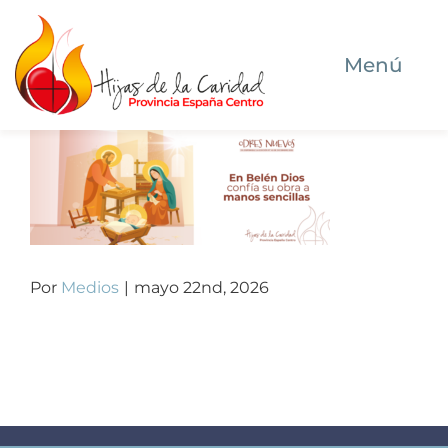
Saltar
al
Menú
contenido
Inicio
Quiénes somos
Dónde estamos
Por
Medios
|
mayo 22nd, 2026
Qué hacemos
Ser Hija de la Caridad hoy