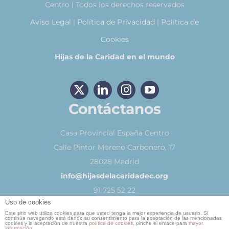
Centro | Todos los derechos reservados
Aviso Legal
|
Política de Privacidad
|
Política de
Cookies
Hijas de la Caridad en el mundo
Contáctanos
Casa Provincial España Centro
Calle Pintor Moreno Carbonero, 17
28028 Madrid
info@hijasdelacaridadec.org
91 725 52 22
Uso de cookies
Este sitio web utiliza cookies para que usted tenga la mejor experiencia de usuario. Si
continúa navegando está dando su consentimiento para la aceptación de las mencionadas
cookies y la aceptación de nuestra
política de cookies
, pinche el enlace para
mayor
información.