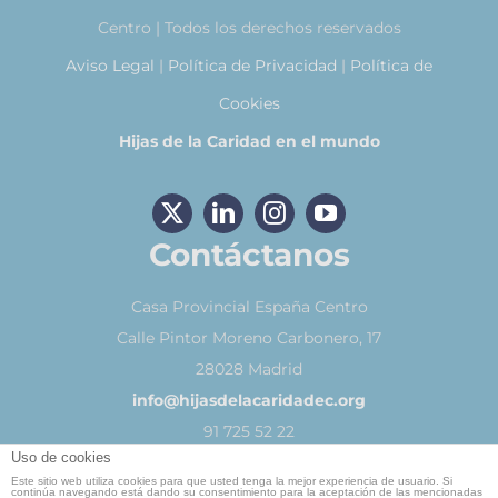
Centro | Todos los derechos reservados
Aviso Legal
|
Política de Privacidad
|
Política de
Cookies
Hijas de la Caridad en el mundo
Contáctanos
Casa Provincial España Centro
Calle Pintor Moreno Carbonero, 17
28028 Madrid
info@hijasdelacaridadec.org
91 725 52 22
Uso de cookies
Este sitio web utiliza cookies para que usted tenga la mejor experiencia de usuario. Si
continúa navegando está dando su consentimiento para la aceptación de las mencionadas