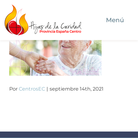
Saltar
al
Menú
contenido
Inicio
Quiénes somos
Dónde estamos
Por
CentrosEC
|
septiembre 14th, 2021
Qué hacemos
Ser Hija de la Caridad hoy