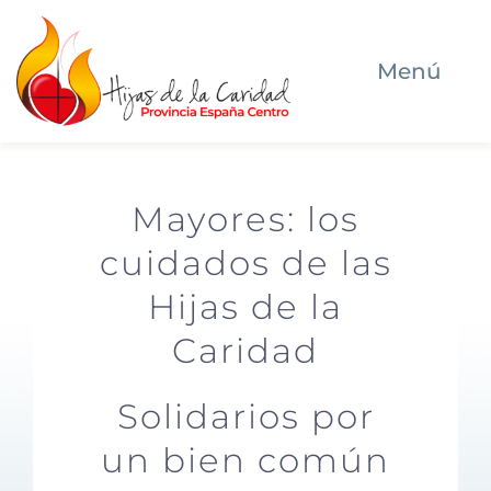
Saltar
al
Menú
contenido
Inicio
Mayores: los
Quiénes somos
cuidados de las
Dónde estamos
Hijas de la
Caridad
Qué hacemos
Solidarios por
Ser Hija de la Caridad hoy
un bien común