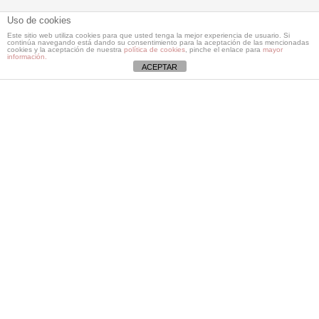
Uso de cookies
Este sitio web utiliza cookies para que usted tenga la mejor experiencia de usuario. Si
Meet Our Team
continúa navegando está dando su consentimiento para la aceptación de las mencionadas
cookies y la aceptación de nuestra
política de cookies
, pinche el enlace para
mayor
información.
ACEPTAR
Lorem ipsum dolor sit amet, consectetur
adipiscing elit. Praesent ac nibh
vestibulum, laoreet ipsum quis,
vestibulum nisi. Curabitur non mi et turpis
pharetra vulputate.