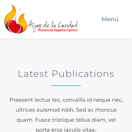
Saltar
al
Menú
contenido
Inicio
Quiénes somos
Latest Publications
Dónde estamos
Qué hacemos
Praesent lectus leo, convallis id neque nec,
ultrices euismod nibh. Sed ac rhoncus
Ser Hija de la Caridad hoy
quam. Fusce tristique tellus diam, vel
porta eros iaculis vitae.